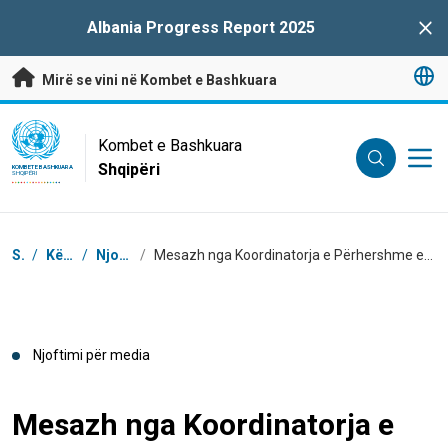
Kalo te përmbajtja kryesore
Albania Progress Report 2025
Clo
Mirë se vini në Kombet e Bashkuara
UN Logo
Kombet e Bashkuara
Shqipëri
KOMBET E BASHKUARA
SHQIPËRI
Breadcrumb
Shtëpi
/
Këndi i Medias
/
Njoftime për media
/
Mesazh nga Koordinatorja e Përhershme e Kombeve të Bashkuara në Shqipëri, Ingrid Macdonald, me rastin e Ditës Ndërkombëtare kundër Gjuhës së Urrejtjes
Njoftimi për media
Mesazh nga Koordinatorja e