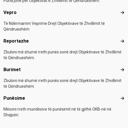
Puna jonë për Objektivat e Zhvillimit të Qëndrueshëm.
Vepro
Vep
Të Ndërmarrim Veprime Drejt Objektivave të Zhvillimit të
Qëndrueshëm
Reportazhe
Rep
Zbuloni më shumë rreth punës sonë drejt Objektivave të Zhvillimit
të Qëndrueshëm.
Burimet
Bur
Zbuloni më shumë rreth punës sonë drejt Objektivave të Zhvillimit
të Qëndrueshëm.
Punësime
Pun
Mësoni rreth mundësive të punësimit në të gjithë OKB-në në
Shqipëri.