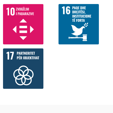
Toulouse II - Le Mirail, një diplomë pasuniversitare në të
drejtën ndërkombëtare nga Universiteti i Melburnit dhe
diploma bachelor në drejtësi dhe gjeografi nga Universiteti i
Auckland, Zelandë e Re.
Ajo është nënë e një vajze.