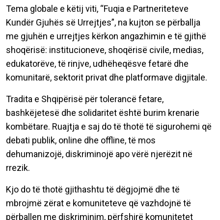
Tema globale e këtij viti, “Fuqia e Partneriteteve
Kundër Gjuhës së Urrejtjes”, na kujton se përballja
me gjuhën e urrejtjes kërkon angazhimin e të gjithë
shoqërisë: institucioneve, shoqërisë civile, medias,
edukatorëve, të rinjve, udhëheqësve fetarë dhe
komunitarë, sektorit privat dhe platformave digjitale.
Tradita e Shqipërisë për tolerancë fetare,
bashkëjetesë dhe solidaritet është burim krenarie
kombëtare. Ruajtja e saj do të thotë të sigurohemi që
debati publik, online dhe offline, të mos
dehumanizojë, diskriminojë apo vërë njerëzit në
rrezik.
Kjo do të thotë gjithashtu të dëgjojmë dhe të
mbrojmë zërat e komuniteteve që vazhdojnë të
përballen me diskriminim, përfshirë komunitetet