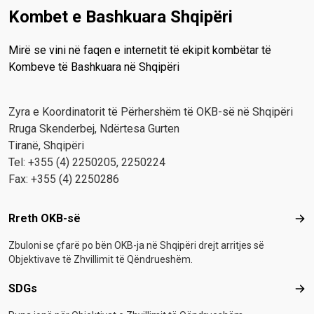
Kombet e Bashkuara Shqipëri
Mirë se vini në faqen e internetit të ekipit kombëtar të
Kombeve të Bashkuara në Shqipëri
Zyra e Koordinatorit të Përhershëm të OKB-së në Shqipëri
Rruga Skenderbej, Ndërtesa Gurten
Tiranë, Shqipëri
Tel: +355 (4) 2250205, 2250224
Fax: +355 (4) 2250286
Footer menu
Rreth OKB-së
Rre
Zbuloni se çfarë po bën OKB-ja në Shqipëri drejt arritjes së
Objektivave të Zhvillimit të Qëndrueshëm.
SDGs
SD