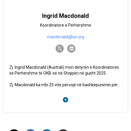
Ingrid Macdonald
Koordinatore e Përhershme
macdonaldi@un.org
twitter-x
linkedin
Zj. Ingrid Macdonald (Australi) mori detyrën e Koordinatores
së Përhershme të OKB-së në Shqipëri në gusht 2025.
Zj. Macdonald ka mbi 25 vite përvojë në bashkëpunimin për
zhvillim, veprimin humanitar dhe ndërtimin e paqes. Së
fundmi, ajo shërbeu si Koordinatore e Përhershme e
Kombeve të Bashkuara në Bosnjë dhe Hercegovinë, duke
udhëhequr një ekip prej tetëmbëdhjetë Agjencish, Fondesh
dhe Programesh të OKB-së të përkushtuara për
përshpejtimin e zhvillimit të qëndrueshëm, të drejtave të
njeriut dhe ndërtimit të paqes në të gjithë vendin. Para kësaj,