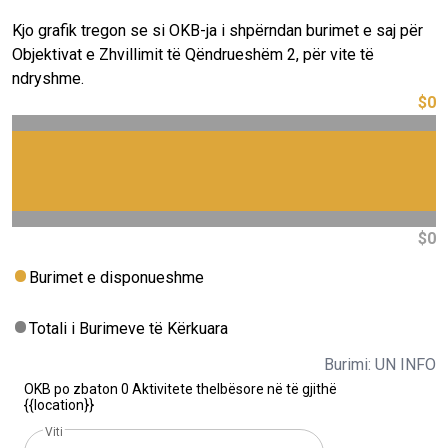
Kjo grafik tregon se si OKB-ja i shpërndan burimet e saj për
Objektivat e Zhvillimit të Qëndrueshëm 2, për vite të
ndryshme.
$0
$0
Burimet e disponueshme
Totali i Burimeve të Kërkuara
Burimi: UN INFO
OKB po zbaton 0 Aktivitete thelbësore në të gjithë
{{location}}
Viti