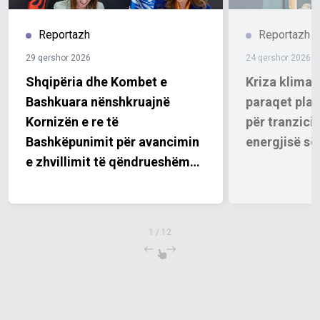
Reportazh
Reportazh
29 qershor 2026
24 qershor 2026
Shqipëria dhe Kombet e
Kriza klimat
Bashkuara nënshkruajnë
paraqet plan
Kornizën e re të
për tranzicio
Bashkëpunimit për avancimin
energjisë së
e zhvillimit të qëndrueshëm
dhe të prioriteteve kombëtare
për periudhën 2027–2031
1
/
12