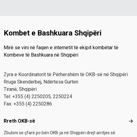
Kombet e Bashkuara Shqipëri
Mirë se vini në faqen e internetit të ekipit kombëtar të
Kombeve të Bashkuara në Shqipëri
Zyra e Koordinatorit të Përhershëm të OKB-së në Shqipëri
Rruga Skenderbej, Ndërtesa Gurten
Tiranë, Shqipëri
Tel: +355 (4) 2250205, 2250224
Fax: +355 (4) 2250286
Footer menu
Rreth OKB-së
Rre
Zbuloni se çfarë po bën OKB-ja në Shqipëri drejt arritjes së