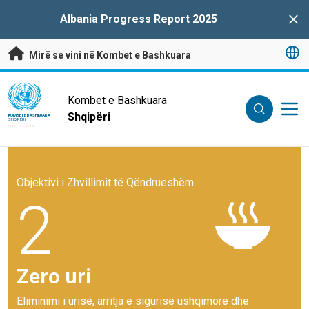
Kalo te përmbajtja kryesore
Albania Progress Report 2025
Clo
Mirë se vini në Kombet e Bashkuara
UN Logo
Kombet e Bashkuara
Shqipëri
KOMBET E BASHKUARA
SHQIPËRI
Objektivi i Zhvillimit të Qëndrueshëm
2
Zero uri
Eliminimi i urisë, arritja e sigurisë ushqimore dhe