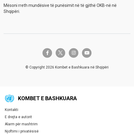
Mësoni rreth mundësive të punësimit në të gjithë OKB-në në
Shqipëri.
twitter-x
facebook-f
instagram
youtube
© Copyright 2026 Kombet e Bashkuara në Shqipëri
KOMBET E BASHKUARA
Kontakti
Global U.N. menu
E drejta e autorit
Alarm për mashtrim
Njoftimi i privatësisë