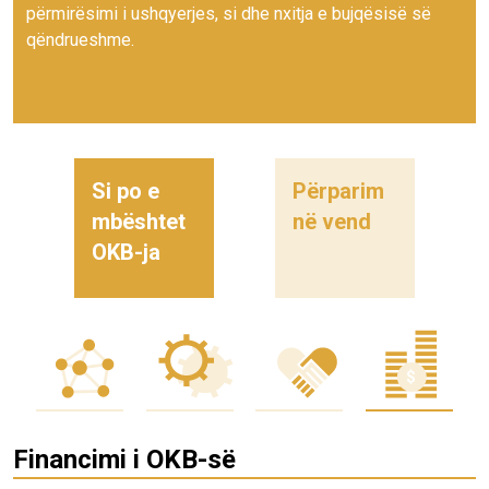
përmirësimi i ushqyerjes, si dhe nxitja e bujqësisë së
qëndrueshme.
Si po e
Përparim
mbështet
në vend
OKB-ja
Financimi i OKB-së