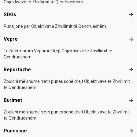
Objektivave të Zhvillimit të Qëndrueshëm.
SDGs
SD
Puna jonë për Objektivat e Zhvillimit të Qëndrueshëm.
Vepro
Vep
Të Ndërmarrim Veprime Drejt Objektivave të Zhvillimit të
Qëndrueshëm
Reportazhe
Rep
Zbuloni më shumë rreth punës sonë drejt Objektivave të Zhvillimit
të Qëndrueshëm.
Burimet
Bur
Zbuloni më shumë rreth punës sonë drejt Objektivave të Zhvillimit
të Qëndrueshëm.
Punësime
Pun