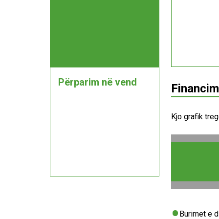
Përparim në vend
Financim
Kjo grafik tre
Burimet e 