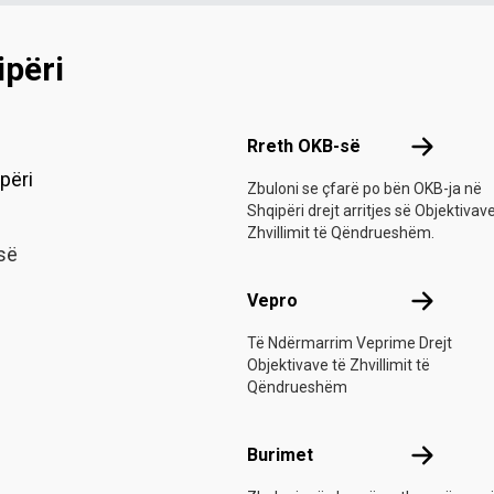
përi
Footer menu
Rreth OKB
Rreth OKB-së
përi
Zbuloni se çfarë po bën OKB-ja në
Shqipëri drejt arritjes së Objektivav
Zhvillimit të Qëndrueshëm.
së
Vepro
Vepro
Të Ndërmarrim Veprime Drejt
Objektivave të Zhvillimit të
Qëndrueshëm
Burimet
Burimet