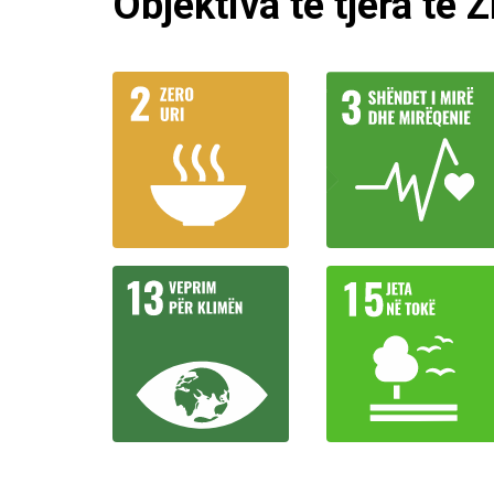
Objektiva të tjera të 