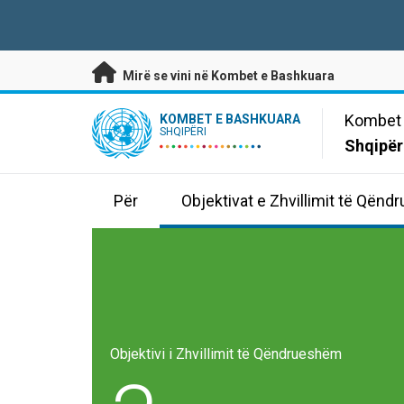
Kalo te përmbajtja kryesore
Mirë se vini në Kombet e Bashkuara
UN Logo
Kombet 
KOMBET E BASHKUARA
SHQIPËRI
Shqipër
Për
Objektivat e Zhvillimit të Qën
Objektivi i Zhvillimit të Qëndrueshëm