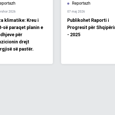
eportazh
Reportazh
ershor 2026
07 maj 2026
za klimatike: Kreu i
Publikohet Raporti i
-së paraqet planin e
Progresit për Shqipër
idhjeve për
- 2025
nzicionin drejt
rgjisë së pastër.