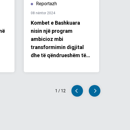
Reportazh
Repo
08 nëntor 2024
23 korri
Kombet e Bashkuara
Çfarë 
inë
nisin një program
Ardh
ambicioz mbi
transformimin digjital
dhe të qëndrueshëm të
bujqësisë në Shqipëri
1
/
12