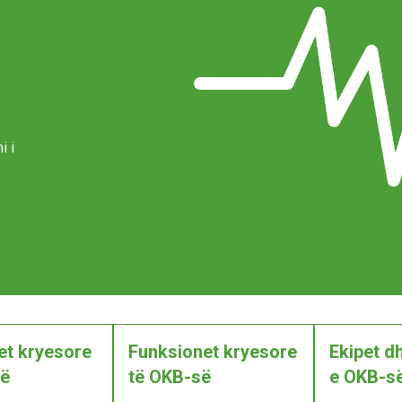
i i
tet kryesore
Funksionet kryesore
Ekipet d
së
të OKB-së
e OKB-së