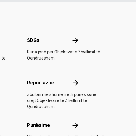
-së
SDGs
SDGs
Puna jonë për Objektivat e Zhvillimit të
e të
Qëndrueshëm.
Reportazhe
Reportazhe
Zbuloni më shumë rreth punës sonë
drejt Objektivave të Zhvillimit të
Qëndrueshëm.
Punësime
Punësime