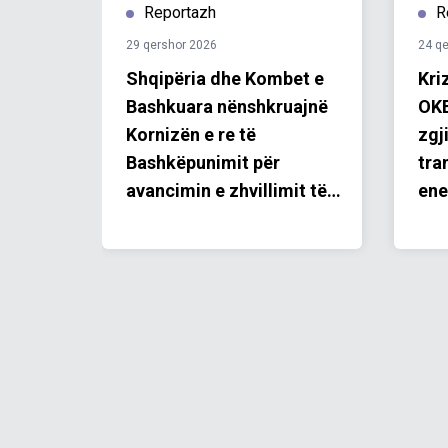
Reportazh
R
29 qershor 2026
24 q
ramit
Shqipëria dhe Kombet e
Kri
ike
Bashkuara nënshkruajnë
OKB
Kornizën e re të
zgj
Bashkëpunimit për
tra
avancimin e zhvillimit të
ene
qëndrueshëm dhe të
prioriteteve kombëtare
për periudhën 2027–2031