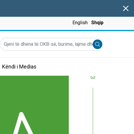
Clos
English
Shqip
Gjeni të dhëna të OKB-së, burime, lajme dhe më shumë...
Submit search
Këndi i Medias
3