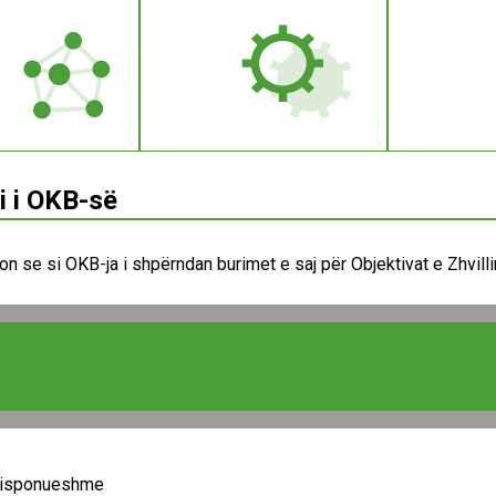
i i OKB-së
gon se si OKB-ja i shpërndan burimet e saj për Objektivat e Zhvil
disponueshme