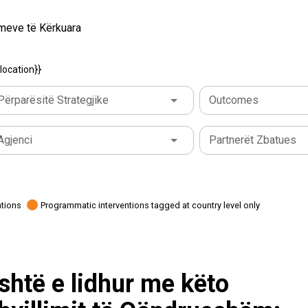
rimeve të Kërkuara
location}}
Përparësitë Strategjike
Outcomes
Agjenci
Partnerët Zbatues
ations
Programmatic interventions tagged at country level only
shtë e lidhur me këto