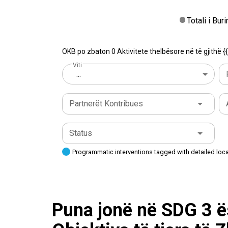
Totali i Bu
OKB po zbaton 0 Aktivitete thelbësore në të gjithë {{
Viti
...
Partnerët Kontribues
Status
Programmatic interventions tagged with detailed loc
Puna jonë në SDG 3 ë