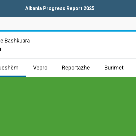
Albania Progress Report 2025
e Bashkuara
i
drueshëm
Vepro
Reportazhe
Burimet