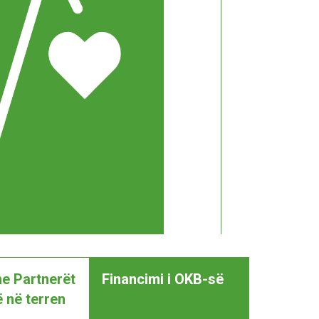
he Partnerët
Financimi i OKB-së
 në terren