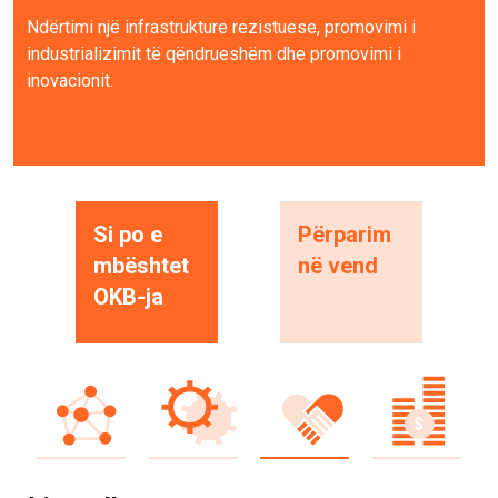
Ndërtimi një infrastrukture rezistuese, promovimi i
industrializimit të qëndrueshëm dhe promovimi i
inovacionit.
Si po e
Përparim
mbështet
në vend
OKB-ja