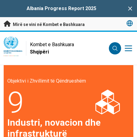
Kalo te përmbajtja kryesore
Albania Progress Report 2025
Clo
Mirë se vini në Kombet e Bashkuara
UN Logo
Kombet e Bashkuara
Shqipëri
KOMBET E BASHKUARA
SHQIPËRI
Objektivi i Zhvillimit të Qëndrueshëm
9
Industri, novacion dhe
infrastrukturë