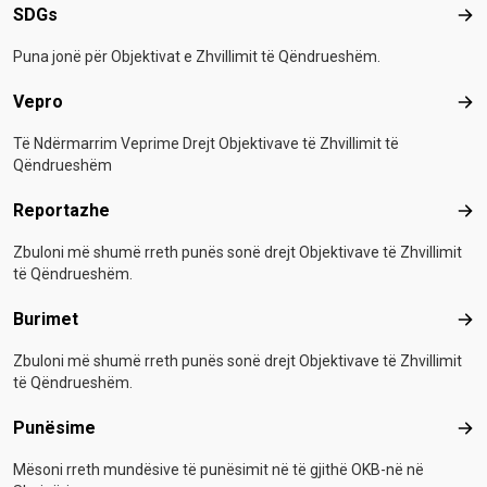
SDGs
SD
Puna jonë për Objektivat e Zhvillimit të Qëndrueshëm.
Vepro
Vep
Të Ndërmarrim Veprime Drejt Objektivave të Zhvillimit të
Qëndrueshëm
Reportazhe
Rep
Zbuloni më shumë rreth punës sonë drejt Objektivave të Zhvillimit
të Qëndrueshëm.
Burimet
Bur
Zbuloni më shumë rreth punës sonë drejt Objektivave të Zhvillimit
të Qëndrueshëm.
Punësime
Pun
Mësoni rreth mundësive të punësimit në të gjithë OKB-në në