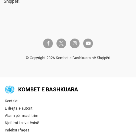
Shqipëri.
twitter-x
facebook-f
instagram
youtube
© Copyright 2026 Kombet e Bashkuara në Shqipëri
KOMBET E BASHKUARA
Kontakti
Global U.N. menu
E drejta e autorit
Alarm për mashtrim
Njoftimi i privatësisë
Indeksi i faqes