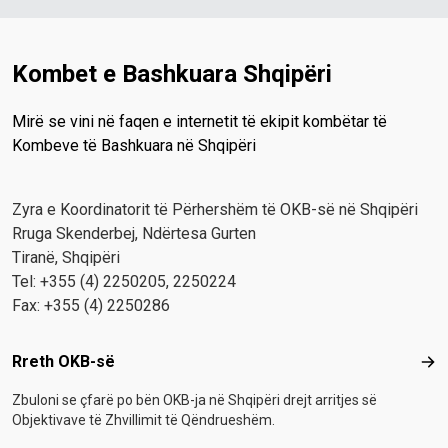
Kombet e Bashkuara Shqipëri
Mirë se vini në faqen e internetit të ekipit kombëtar të
Kombeve të Bashkuara në Shqipëri
Zyra e Koordinatorit të Përhershëm të OKB-së në Shqipëri
Rruga Skenderbej, Ndërtesa Gurten
Tiranë, Shqipëri
Tel: +355 (4) 2250205, 2250224
Fax: +355 (4) 2250286
Footer menu
Rreth OKB-së
Rre
Zbuloni se çfarë po bën OKB-ja në Shqipëri drejt arritjes së
Objektivave të Zhvillimit të Qëndrueshëm.