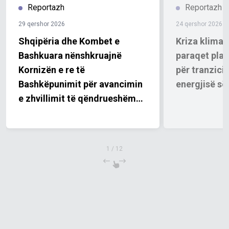
Reportazh
Reportazh
29 qershor 2026
24 qershor 2026
Shqipëria dhe Kombet e
Kriza klimat
Bashkuara nënshkruajnë
paraqet plan
Kornizën e re të
për tranzicio
Bashkëpunimit për avancimin
energjisë së
e zhvillimit të qëndrueshëm
dhe të prioriteteve kombëtare
për periudhën 2027–2031
1
/
12