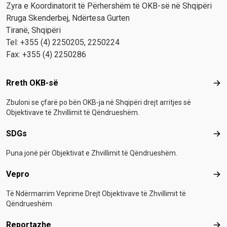
Zyra e Koordinatorit të Përhershëm të OKB-së në Shqipëri
Rruga Skenderbej, Ndërtesa Gurten
Tiranë, Shqipëri
Tel: +355 (4) 2250205, 2250224
Fax: +355 (4) 2250286
Footer menu
Rreth OKB-së
Rre
Zbuloni se çfarë po bën OKB-ja në Shqipëri drejt arritjes së
Objektivave të Zhvillimit të Qëndrueshëm.
SDGs
SD
Puna jonë për Objektivat e Zhvillimit të Qëndrueshëm.
Vepro
Vep
Të Ndërmarrim Veprime Drejt Objektivave të Zhvillimit të
Qëndrueshëm
Reportazhe
Rep