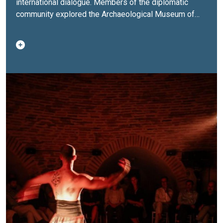
international dialogue. Members of the diplomatic
community explored the Archaeological Museum of
Durrës before gathering at the Venetian Tower for a
contemporary dance performance. The evening
illustrated how heritage sites restored through the
EU4Culture programme have taken on a renewed role
beyond preserving the past. Once damaged by the
2019 earthquake, these landmarks now serve as
vibrant spaces where culture, education and creativity
come together, welcoming visitors to experience
heritage in new and engaging ways. The performance
at the Venetian Tower offered audiences a first
glimpse of
RADIAN
, a new contemporary dance
production created by choreographer Edi Blloshmi with
original music by Robert Bisha. Blending movement,
sound, memory and transformation, the performance
marked the first chapter of a larger artistic journey that
will culminate in its world premiere as a full two
evening production at the National Theatre of Opera