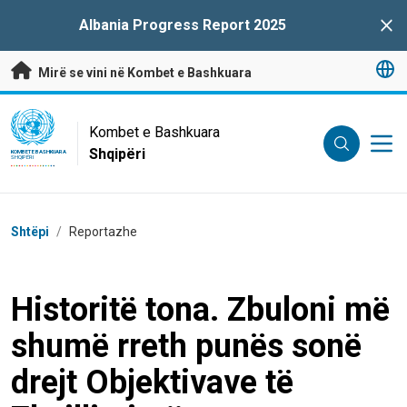
Kalo te përmbajtja kryesore
Albania Progress Report 2025
Clo
Mirë se vini në Kombet e Bashkuara
UN Logo
Kombet e Bashkuara
Shqipëri
KOMBET E BASHKUARA
SHQIPËRI
Breadcrumb
Shtëpi
/
Reportazhe
Historitë tona. Zbuloni më
shumë rreth punës sonë
drejt Objektivave të