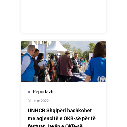
Reportazh
31 tetor 2022
UNHCR Shqipëri bashkohet
me agjencitë e OKB-së për të
festuar Javën e OKB-së