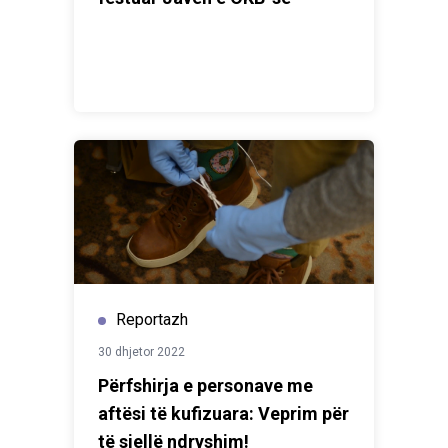
Reportazh
30 dhjetor 2022
Përfshirja e personave me
aftësi të kufizuara: Veprim për
të sjellë ndryshim!