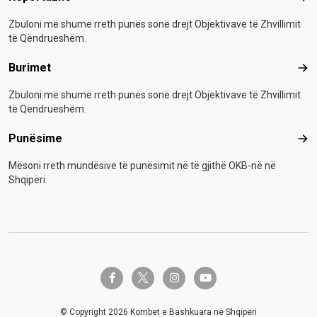
Zbuloni më shumë rreth punës sonë drejt Objektivave të Zhvillimit
të Qëndrueshëm.
Burimet
Bur
Zbuloni më shumë rreth punës sonë drejt Objektivave të Zhvillimit
të Qëndrueshëm.
Punësime
Pun
Mësoni rreth mundësive të punësimit në të gjithë OKB-në në
Shqipëri.
twitter-x
facebook-f
instagram
youtube
© Copyright 2026 Kombet e Bashkuara në Shqipëri