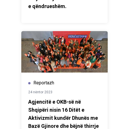
e qëndrueshëm.
Reportazh
24 nëntor 2023
Agjencitë e OKB-së në
Shqipëri nisin 16 Ditët e
Aktivizmit kundër Dhunës me
Bazë Gjinore dhe bëjnë thirrje