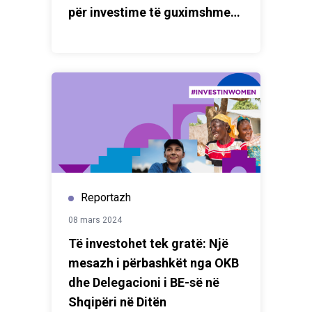
për investime të guximshme
për t’i dhënë fund dhunës ndaj
grave dhe vajzave.
Reportazh
08 mars 2024
Të investohet tek gratë: Një
mesazh i përbashkët nga OKB
dhe Delegacioni i BE-së në
Shqipëri në Ditën