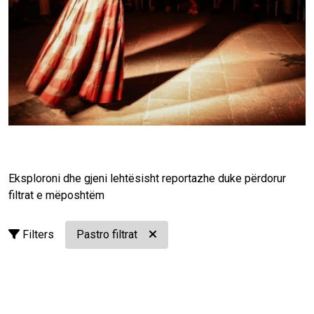
and Ballet of Albania. Supported by the European Union
and the EU4Culture programme, the production reflects
the connection between restored heritage,
contemporary artistic creation and the next generation
of performers. As the EU4Culture programme comes
to a close, events like this reflect the lasting legacy of
the European Union's investment in Albania's cultural
heritage. Implemented by UNOPS in partnership with
the Ministry of Tourism, Culture and Sports, the
programme has not only restored historic landmarks
but also helped transform them into vibrant cultural
Eksploroni dhe gjeni lehtësisht reportazhe duke përdorur
venues where history, creativity and communities
filtrat e mëposhtëm
come together. These renewed spaces will continue to
inspire cultural exchange, artistic expression and
Filters
Pastro filtrat
public engagement for years to come.