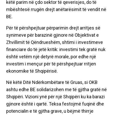
këtë parim në çdo sektor të qeverisjes, do të
mbështesë rrugën drejt anëtarësimit të vendit në
BE.
Për të përshpejtuar përparimin drejt arritjes së
synimeve për barazinë gjinore në Objektivat e
Zhvillimit të Qëndrueshëm, shtimi i investimeve
financiare do të jetë kritik: investimi tek gratë nuk
është vetëm një detyrë morale, por edhe një
investim i mençur për të përshpejtuar rritjen
ekonomike të Shqipërisë.
Në këtë Ditë Ndërkombëtare të Gruas, si OKB
ashtu edhe BE solidarizohen me të gjitha gratë në
Shqipëri. Vizioni ynë për një Shqipëri ku ka barazi
gjinore është i qartë. Teksa festojmë fuqinë dhe
potencialin e të gjitha grave, u bëjmë thirrje