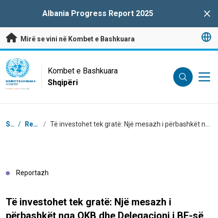
Kalo te përmbajtja kryesore
Albania Progress Report 2025
Clo
Mirë se vini në Kombet e Bashkuara
UN Logo
Kombet e Bashkuara
Shqipëri
KOMBET E BASHKUARA
SHQIPËRI
Breadcrumb
Shtëpi
/
Reportazhe
/
Të investohet tek gratë: Një mesazh i përbashkët nga OKB dhe Delegacioni i BE-së në Shqipëri në Ditën Ndërkombëtare të Gruas 2024
Reportazh
Të investohet tek gratë: Një mesazh i
përbashkët nga OKB dhe Delegacioni i BE-së