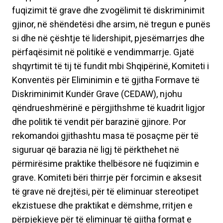
fuqizimit të grave dhe zvogëlimit të diskriminimit
gjinor, në shëndetësi dhe arsim, në tregun e punës
si dhe në çështje të lidershipit, pjesëmarrjes dhe
përfaqësimit në politikë e vendimmarrje. Gjatë
shqyrtimit të tij të fundit mbi Shqipërinë, Komiteti i
Konventës për Eliminimin e të gjitha Formave të
Diskriminimit Kundër Grave (CEDAW), njohu
qëndrueshmërinë e përgjithshme të kuadrit ligjor
dhe politik të vendit për barazinë gjinore. Por
rekomandoi gjithashtu masa të posaçme për të
siguruar që barazia në ligj të përkthehet në
përmirësime praktike thelbësore në fuqizimin e
grave. Komiteti bëri thirrje për forcimin e aksesit
të grave në drejtësi, për të eliminuar stereotipet
ekzistuese dhe praktikat e dëmshme, rritjen e
përpjekjeve për të eliminuar të gjitha format e