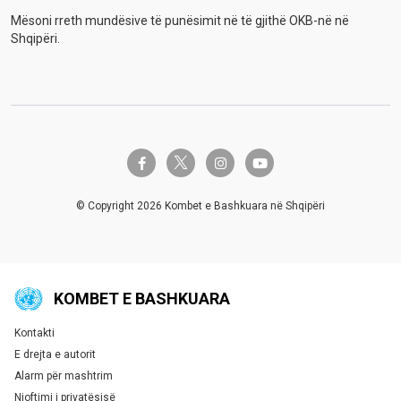
Mësoni rreth mundësive të punësimit në të gjithë OKB-në në
Shqipëri.
twitter-x
facebook-f
instagram
youtube
© Copyright 2026 Kombet e Bashkuara në Shqipëri
KOMBET E BASHKUARA
Kontakti
Global U.N. menu
E drejta e autorit
Alarm për mashtrim
Njoftimi i privatësisë