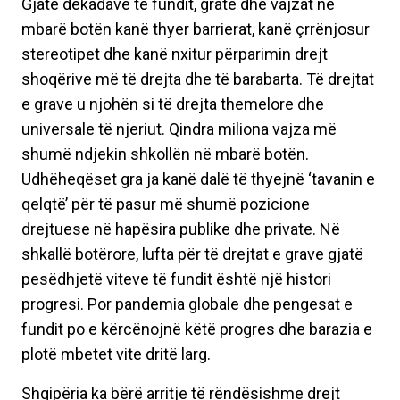
Gjatë dekadave të fundit, gratë dhe vajzat në
mbarë botën kanë thyer barrierat, kanë çrrënjosur
stereotipet dhe kanë nxitur përparimin drejt
shoqërive më të drejta dhe të barabarta. Të drejtat
e grave u njohën si të drejta themelore dhe
universale të njeriut. Qindra miliona vajza më
shumë ndjekin shkollën në mbarë botën.
Udhëheqëset gra ja kanë dalë të thyejnë ‘tavanin e
qelqtë’ për të pasur më shumë pozicione
drejtuese në hapësira publike dhe private. Në
shkallë botërore, lufta për të drejtat e grave gjatë
pesëdhjetë viteve të fundit është një histori
progresi. Por pandemia globale dhe pengesat e
fundit po e kërcënojnë këtë progres dhe barazia e
plotë mbetet vite dritë larg.
Shqipëria ka bërë arritje të rëndësishme drejt