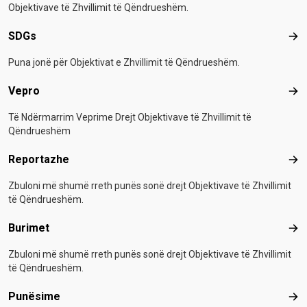
Objektivave të Zhvillimit të Qëndrueshëm.
SDGs
SD
Puna jonë për Objektivat e Zhvillimit të Qëndrueshëm.
Vepro
Vep
Të Ndërmarrim Veprime Drejt Objektivave të Zhvillimit të
Qëndrueshëm
Reportazhe
Rep
Zbuloni më shumë rreth punës sonë drejt Objektivave të Zhvillimit
të Qëndrueshëm.
Burimet
Bur
Zbuloni më shumë rreth punës sonë drejt Objektivave të Zhvillimit
të Qëndrueshëm.
Punësime
Pun