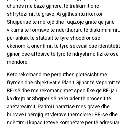
dhunës me bazë gjinore, të trafikimit dhe
shfrytëzimit të grave. Ai gjithashtu i kërkoi
Shqipërisë të mbrojë dhe fuqizojë gratë që janë
viktima të formave të ndërthurura të diskriminimit,
për shkak të statusit të tyre shoqëror ose
ekonomik, orientimit të tyre seksual ose identitetit
gjinor, ose aftësive të tyre të ndryshme fizike ose
mendore.
Këto rekomandime përputhen plotësisht me
frymën dhe objektivat e Planit Gjinor të Veprimit të
BE-së dhe me rekomandimet specifike që BE-ja i
ka drejtuar Shqipërisë në kuadër të procesit të
anëtarësimit. Parimi i barazisë mes grave dhe
burrave i përgjigjet vlerave themelore i BE-së dhe
ndërtimi i kapaciteteve kombëtare për të adresuar