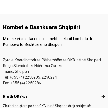
Kombet e Bashkuara Shqipëri
Mirë se vini në faqen e internetit të ekipit kombëtar të
Kombeve të Bashkuara në Shqipëri
Zyra e Koordinatorit të Përhershëm të OKB-së në Shqipëri
Rruga Skenderbej, Ndërtesa Gurten
Tiranë, Shqipëri
Tel: +355 (4) 2250205, 2250224
Fax: +355 (4) 2250286
Footer menu
Rreth OKB-së
Rre
Zbuloni se çfarë po bën OKB-ja në Shqipëri drejt arritjes së