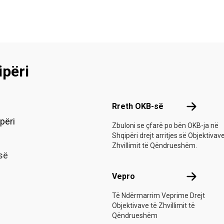
përi
Footer menu
Rreth OKB
Rreth OKB-së
përi
Zbuloni se çfarë po bën OKB-ja në
Shqipëri drejt arritjes së Objektivav
Zhvillimit të Qëndrueshëm.
së
Vepro
Vepro
Të Ndërmarrim Veprime Drejt
Objektivave të Zhvillimit të
Qëndrueshëm