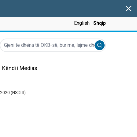
Clos
English
Shqip
Gjeni të dhëna të OKB-së, burime, lajme dhe më shumë...
Submit search
Këndi i Medias
020 (NSDI II)