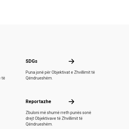
-së
SDGs
SDGs
Puna jonë për Objektivat e Zhvillimit të
e të
Qëndrueshëm.
Reportazhe
Reportazhe
Zbuloni më shumë rreth punës sonë
drejt Objektivave të Zhvillimit të
Qëndrueshëm.