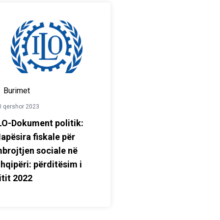
Burimet
0 qershor 2023
LO-Dokument politik:
apësira fiskale për
brojtjen sociale në
hqipëri: përditësim i
itit 2022