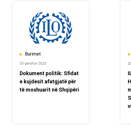
Burimet
20 qershor 2023
2
Dokument politik: Sfidat
I
e kujdesit afatgjatë për
H
të moshuarit në Shqipëri
m
S
v