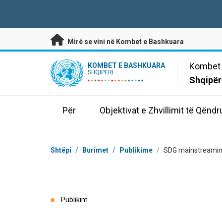
Kalo te përmbajtja kryesore
Mirë se vini në Kombet e Bashkuara
UN Logo
Kombet 
KOMBET E BASHKUARA
SHQIPËRI
Shqipër
Për
Objektivat e Zhvillimit të Qën
Breadcrumb
Shtëpi
/
Burimet
/
Publikime
/
SDG mainstreaming
Publikim