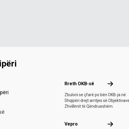
përi
Footer menu
Rreth OKB
Rreth OKB-së
përi
Zbuloni se çfarë po bën OKB-ja në
Shqipëri drejt arritjes së Objektivav
Zhvillimit të Qëndrueshëm.
së
Vepro
Vepro