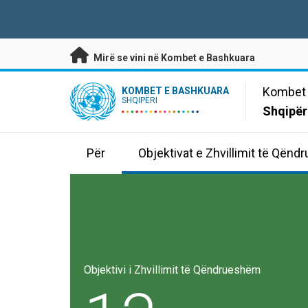
Kalo te përmbajtja kryesore
Mirë se vini në Kombet e Bashkuara
UN Logo
Kombet 
KOMBET E BASHKUARA
SHQIPËRI
Shqipër
Për
Objektivat e Zhvillimit të Qën
Objektivi i Zhvillimit të Qëndrueshëm