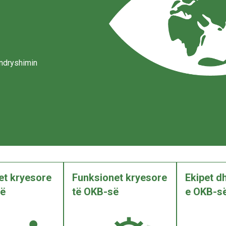
 ndryshimin
tet kryesore
Funksionet kryesore
Ekipet d
së
të OKB-së
e OKB-së