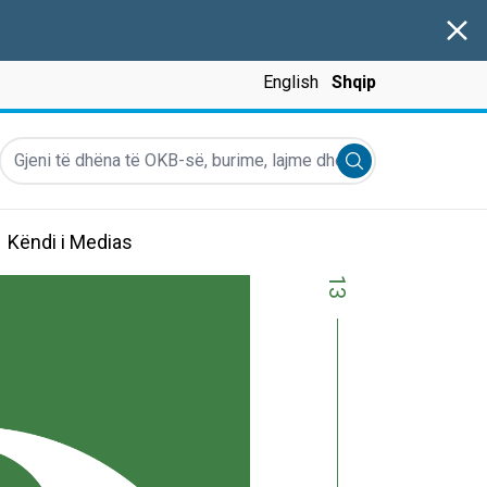
Clos
English
Shqip
Gjeni të dhëna të OKB-së, burime, lajme dhe më shumë...
Submit search
Këndi i Medias
13