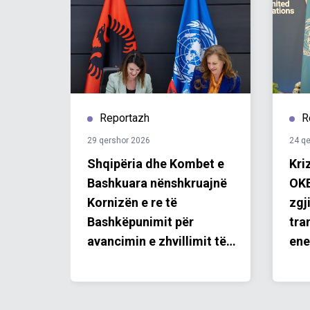
Reportazh
R
29 qershor 2026
24 q
fidat
Shqipëria dhe Kombet e
Kri
 për
Bashkuara nënshkruajnë
OKB
ipëri
Kornizën e re të
zgj
Bashkëpunimit për
tra
avancimin e zhvillimit të
ene
qëndrueshëm dhe të
prioriteteve kombëtare
për periudhën 2027–2031