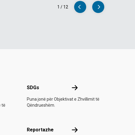
1
/
12
-së
SDGs
SDGs
Puna jonë për Objektivat e Zhvillimit të
e të
Qëndrueshëm.
Reportazhe
Reportazhe