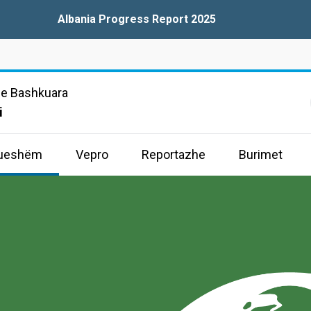
Albania Progress Report 2025
e Bashkuara
i
drueshëm
Vepro
Reportazhe
Burimet