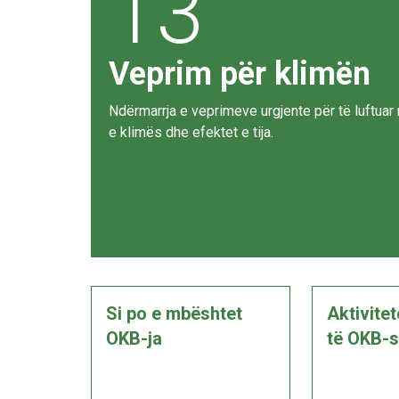
13
Veprim për klimën
Ndërmarrja e veprimeve urgjente për të luftuar
e klimës dhe efektet e tija.
Si po e mbështet
Aktivite
OKB-ja
të OKB-