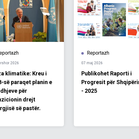
eportazh
Reportazh
ershor 2026
07 maj 2026
za klimatike: Kreu i
Publikohet Raporti i
-së paraqet planin e
Progresit për Shqipër
idhjeve për
- 2025
nzicionin drejt
rgjisë së pastër.