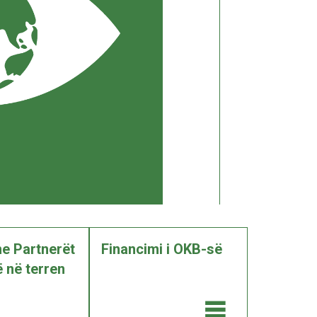
he Partnerët
Financimi i OKB-së
 në terren