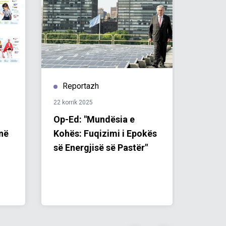
Reportazh
Repo
22 korrik 2025
05 qersh
Op-Ed: "Mundësia e
Opinio
inë
Kohës: Fuqizimi i Epokës
Shqipë
së Energjisë së Pastër"
Përpa
Klima
Rreziq