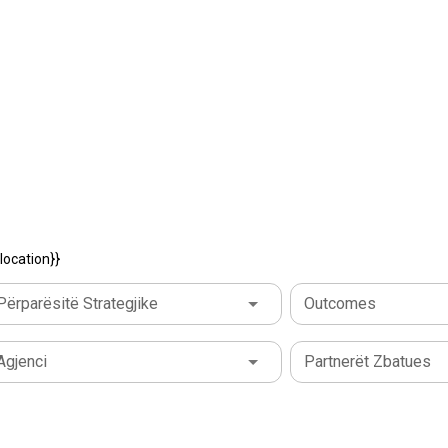
location}}
Përparësitë Strategjike
Outcomes
Agjenci
Partnerët Zbatues