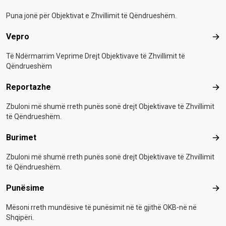
Puna jonë për Objektivat e Zhvillimit të Qëndrueshëm.
Vepro
Vep
Të Ndërmarrim Veprime Drejt Objektivave të Zhvillimit të
Qëndrueshëm
Reportazhe
Rep
Zbuloni më shumë rreth punës sonë drejt Objektivave të Zhvillimit
të Qëndrueshëm.
Burimet
Bur
Zbuloni më shumë rreth punës sonë drejt Objektivave të Zhvillimit
të Qëndrueshëm.
Punësime
Pun
Mësoni rreth mundësive të punësimit në të gjithë OKB-në në
Shqipëri.