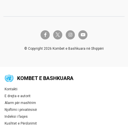
twitter-x
facebook-f
instagram
youtube
© Copyright 2026 Kombet e Bashkuara në Shqipëri
KOMBET E BASHKUARA
Kontakti
Global U.N. menu
E drejta e autorit
Alarm për mashtrim
Njoftimi i privatësisë
Indeksi i faqes
Kushtet e Përdorimit