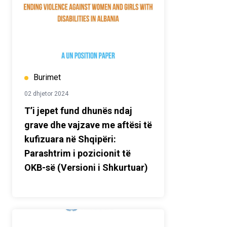
Burimet
02 dhjetor 2024
T’i jepet fund dhunës ndaj
grave dhe vajzave me aftësi të
kufizuara në Shqipëri:
Parashtrim i pozicionit të
OKB-së (Versioni i Shkurtuar)