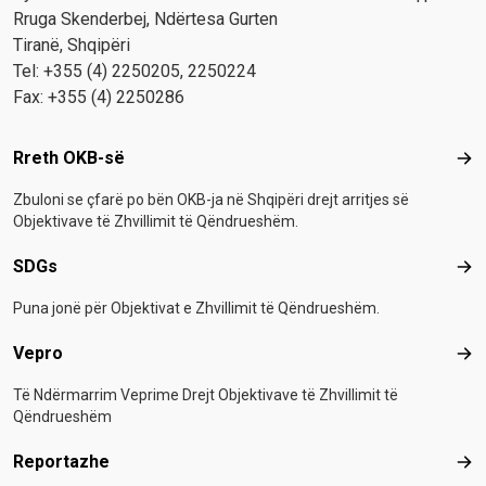
Rruga Skenderbej, Ndërtesa Gurten
Tiranë, Shqipëri
Tel: +355 (4) 2250205, 2250224
Fax: +355 (4) 2250286
Footer menu
Rreth OKB-së
Rre
Zbuloni se çfarë po bën OKB-ja në Shqipëri drejt arritjes së
Objektivave të Zhvillimit të Qëndrueshëm.
SDGs
SD
Puna jonë për Objektivat e Zhvillimit të Qëndrueshëm.
Vepro
Vep
Të Ndërmarrim Veprime Drejt Objektivave të Zhvillimit të
Qëndrueshëm
Reportazhe
Rep