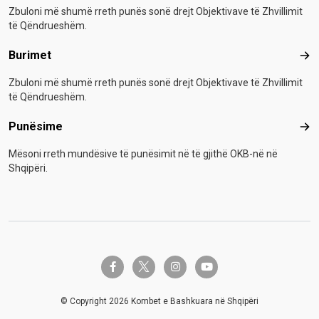
Zbuloni më shumë rreth punës sonë drejt Objektivave të Zhvillimit
të Qëndrueshëm.
Burimet
Bur
Zbuloni më shumë rreth punës sonë drejt Objektivave të Zhvillimit
të Qëndrueshëm.
Punësime
Pun
Mësoni rreth mundësive të punësimit në të gjithë OKB-në në
Shqipëri.
twitter-x
facebook-f
instagram
youtube
© Copyright 2026 Kombet e Bashkuara në Shqipëri