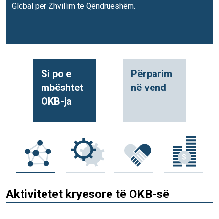
Global për Zhvillim të Qëndrueshëm.
Si po e
Përparim
mbështet
në vend
OKB-ja
Aktivitetet kryesore të OKB-së