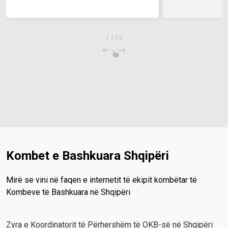
dhe të prioriteteve kombëtare
për periudhën 2027–2031
1
/
12
Kombet e Bashkuara Shqipëri
Mirë se vini në faqen e internetit të ekipit kombëtar të
Kombeve të Bashkuara në Shqipëri
Zyra e Koordinatorit të Përhershëm të OKB-së në Shqipëri