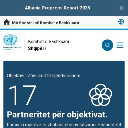
Kalo te përmbajtja kryesore
Albania Progress Report 2025
Clo
Mirë se vini në Kombet e Bashkuara
UN Logo
Kombet e Bashkuara
Shqipëri
KOMBET E BASHKUARA
SHQIPËRI
Objektivi i Zhvillimit të Qëndrueshëm
17
Partneritet për objektivat.
Forcimi i mjeteve të zbatimit dhe rivitalizimi i Partneritetit