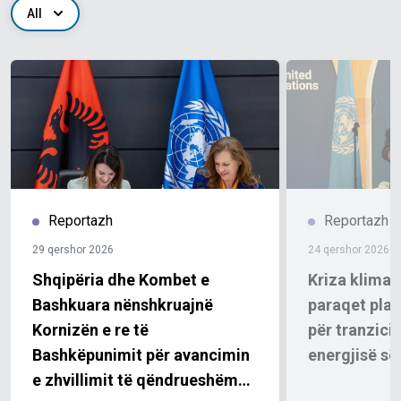
All
Reportazh
Reportazh
29 qershor 2026
24 qershor 2026
Shqipëria dhe Kombet e
Kriza klimat
Bashkuara nënshkruajnë
paraqet plan
Kornizën e re të
për tranzicio
Bashkëpunimit për avancimin
energjisë së
e zhvillimit të qëndrueshëm