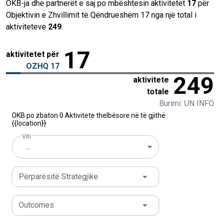
OKB-ja dhe partnerët e saj po mbështesin aktivitetet
17
për
Objektivin e Zhvillimit të Qëndrueshëm 17 nga një total i
aktiviteteve
249
.
17
aktivitetet për
OZHQ 17
249
aktivitete
totale
Burimi: UN INFO
OKB po zbaton 0 Aktivitete thelbësore në të gjithë
{{location}}
Viti
...
Përparësitë Strategjike
Outcomes