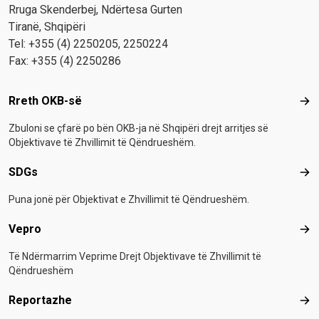
Rruga Skenderbej, Ndërtesa Gurten
Tiranë, Shqipëri
Tel: +355 (4) 2250205, 2250224
Fax: +355 (4) 2250286
Footer menu
Rreth OKB-së
Rre
Zbuloni se çfarë po bën OKB-ja në Shqipëri drejt arritjes së
Objektivave të Zhvillimit të Qëndrueshëm.
SDGs
SD
Puna jonë për Objektivat e Zhvillimit të Qëndrueshëm.
Vepro
Vep
Të Ndërmarrim Veprime Drejt Objektivave të Zhvillimit të
Qëndrueshëm
Reportazhe
Rep