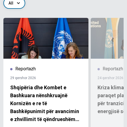
All
Reportazh
Reportazh
29 qershor 2026
24 qershor 2026
Shqipëria dhe Kombet e
Kriza klimat
Bashkuara nënshkruajnë
paraqet plan
Kornizën e re të
për tranzicio
Bashkëpunimit për avancimin
energjisë së
e zhvillimit të qëndrueshëm