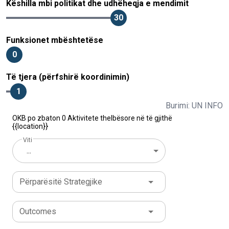
Këshilla mbi politikat dhe udhëheqja e mendimit
30
Funksionet mbështetëse
0
Të tjera (përfshirë koordinimin)
1
Burimi: UN INFO
OKB po zbaton 0 Aktivitete thelbësore në të gjithë
{{location}}
Viti
...
Përparësitë Strategjike
Outcomes