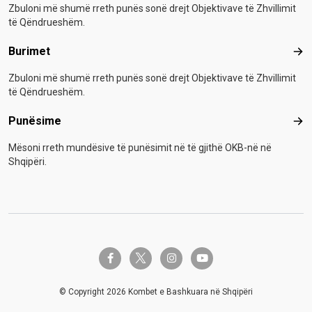
Zbuloni më shumë rreth punës sonë drejt Objektivave të Zhvillimit
të Qëndrueshëm.
Burimet
Bur
Zbuloni më shumë rreth punës sonë drejt Objektivave të Zhvillimit
të Qëndrueshëm.
Punësime
Pun
Mësoni rreth mundësive të punësimit në të gjithë OKB-në në
Shqipëri.
twitter-x
facebook-f
instagram
youtube
© Copyright 2026 Kombet e Bashkuara në Shqipëri