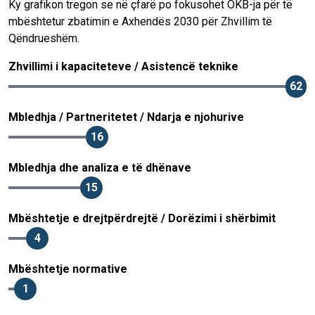
Ky grafikon tregon se në çfarë po fokusohet OKB-ja për të
mbështetur zbatimin e Axhendës 2030 për Zhvillim të
Qëndrueshëm.
Zhvillimi i kapaciteteve / Asistencë teknike
62
Mbledhja / Partneritetet / Ndarja e njohurive
16
Mbledhja dhe analiza e të dhënave
15
Mbështetje e drejtpërdrejtë / Dorëzimi i shërbimit
4
Mbështetje normative
1