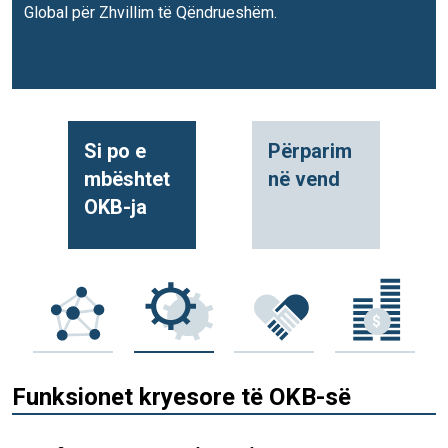
Global për Zhvillim të Qëndrueshëm.
Si po e
Përparim
mbështet
në vend
OKB-ja
Funksionet kryesore të OKB-së