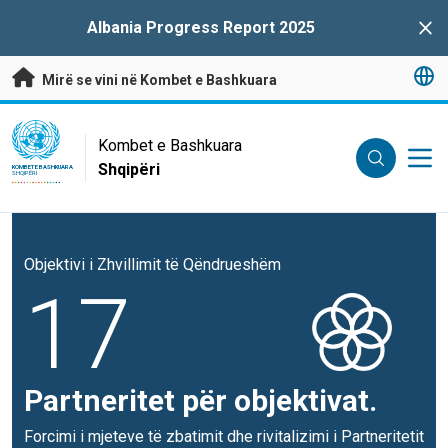
Kalo te përmbajtja kryesore
Albania Progress Report 2025
Clo
Mirë se vini në Kombet e Bashkuara
UN Logo
Kombet e Bashkuara
Shqipëri
KOMBET E BASHKUARA
SHQIPËRI
Objektivi i Zhvillimit të Qëndrueshëm
17
Partneritet për objektivat.
Forcimi i mjeteve të zbatimit dhe rivitalizimi i Partneritetit