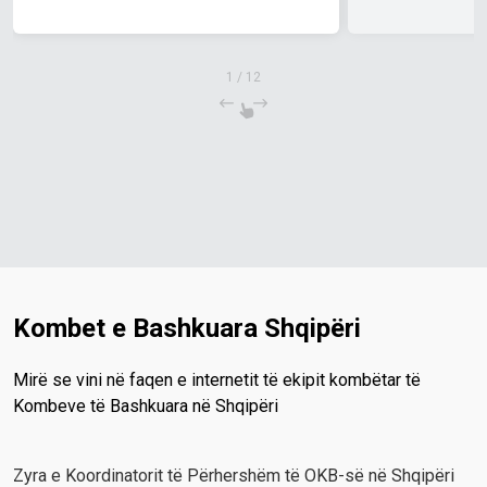
dhe të prioriteteve kombëtare
për periudhën 2027–2031
1
/
12
Kombet e Bashkuara Shqipëri
Mirë se vini në faqen e internetit të ekipit kombëtar të
Kombeve të Bashkuara në Shqipëri
Zyra e Koordinatorit të Përhershëm të OKB-së në Shqipëri